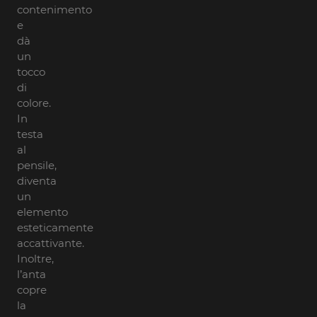
contenimento
e
dà
un
tocco
di
colore.
In
testa
al
pensile,
diventa
un
elemento
esteticamente
accattivante.
Inoltre,
l’anta
copre
la