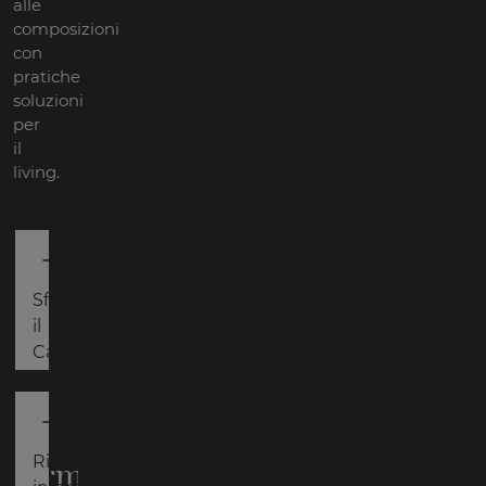
alle
composizioni
con
pratiche
soluzioni
per
il
living.
Sfoglia
il
Catalogo
Richiedi
Karma