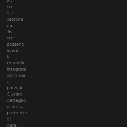
60
cm
e il
cestone
da
36
cm
possono
avere
la
maniglia
integrata
continua
o
parziale.
Questo
dettaglio
estetico
permette
di
dare