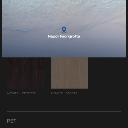
Topazio
TERMO STRUTTURATO
Rovere Corteccia
Rovere Essenza
PET