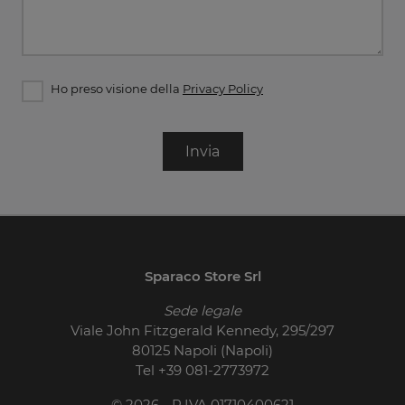
Ho preso visione della
Privacy Policy
Invia
Sparaco Store Srl
Sede legale
Viale John Fitzgerald Kennedy, 295/297
80125 Napoli (Napoli)
Tel
+39 081-2773972
© 2026 - P.IVA 01710400621