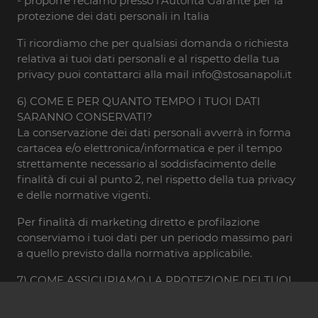
- proporre reclamo presso l’Autorità Garante per la
protezione dei dati personali in Italia
Ti ricordiamo che per qualsiasi domanda o richiesta
relativa ai tuoi dati personali e al rispetto della tua
privacy puoi contattarci alla mail info@stosanapoli.it
6) COME E PER QUANTO TEMPO I TUOI DATI
SARANNO CONSERVATI?
La conservazione dei dati personali avverrà in forma
cartacea e/o elettronica/informatica e per il tempo
strettamente necessario al soddisfacimento delle
finalità di cui al punto 2, nel rispetto della tua privacy
e delle normative vigenti.
Per finalità di marketing diretto e profilazione
conserviamo i tuoi dati per un periodo massimo pari
a quello previsto dalla normativa applicabile.
7) COME ASSICURIAMO LA PROTEZIONE DEI TUOI
DATI?
I dati sono raccolti dai soggetti indicati al punto 4,