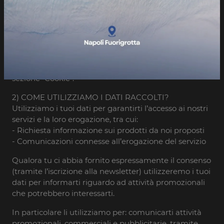
utilizzi:
- dati tecnici: ad esempio indirizzo IP, tipo di browser,
informazioni sul tuo computer, dati relativi alla
posizione attuale (approssimativa) dello strumento
che stai utilizzando;
- dati raccolti utilizzando i cookie o tecnologie similari:
per ulteriori informazioni, ti invitiamo a visitare la
sezione “Cookie”.
2) COME UTILIZZIAMO I DATI RACCOLTI?
Utilizziamo i tuoi dati per garantirti l’accesso ai nostri
servizi e la loro erogazione, tra cui:
- Richiesta informazione sui prodotti da noi proposti
- Comunicazioni connesse all’erogazione del servizio
Qualora tu ci abbia fornito espressamente il consenso
(tramite l’iscrizione alla newsletter) utilizzeremo i tuoi
dati per informarti riguardo ad attività promozionali
che potrebbero interessarti.
In particolare li utilizziamo per: comunicarti attività
promozionali, commerciali e pubblicitarie, tramite