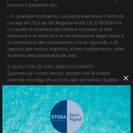
tramite il presente sito.
- In qualsiasi momento, Lei potrà esercitare i diritti di
cui agli art. 15 e ss. del Regolamento UE 679/2016 tra
cui quelli di ottenere dal titolare l’accesso ai dati
personali e la rettifica o la cancellazione degli stessi o
la limitazione del trattamento che la riguarda, o di
opporsi, per motivi legittimi, al loro trattamento, oltre
al diritto alla portabilità dei dati.
1) QUALI TIPI DI DATI RACCOGLIAMO?
Quando usi i nostri servizi, accetti che la nostra
azienda raccolga alcuni tuoi dati personali. Questa
pagina ha lo scopo di dirti quali dati raccogliamo,
perché e come li usiamo.
Trattiamo due tipi di dati:
1.1) dati forniti dall’utente
quando ti registri ti chiediamo di fornirci alcuni dati
che servono per poter usufruire del nostro servizio.