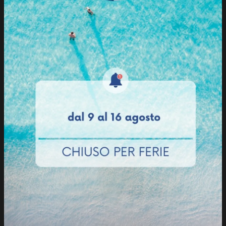
Questi sono, ad esempio, i dati che ti chiediamo:
Nome, cognome, azienda, e-mail, telefono, stato,
provincia, città.
Se fornisci dati personali di terzi, come ad esempio
quelli dei tuoi familiari o amici, devi essere sicuro che
questi soggetti siano stati adeguatamente informati
e abbiano acconsentito al relativo trattamento nelle
modalità descritte dalla presente informativa.
Dati di minori di anni 16
Se hai meno di 16 anni non puoi fornirci alcun dato
personale né puoi registrarti, ed in ogni caso non
assumiamo responsabilità per eventuali dichiarazioni
mendaci da te fornite. Qualora ci accorgessimo
dell’esistenza di dichiarazioni non veritiere
procederemo con la cancellazione immediata di ogni
dato personale acquisito.
1.2) dati che raccogliamo automaticamente
Raccogliamo i seguenti dati mediante i servizi che