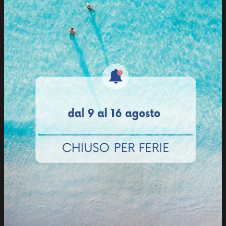
Burro
Caffè
Canapa
Edera