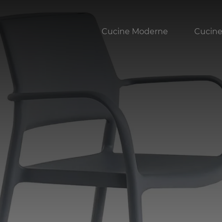
Cucine Moderne
Cucine