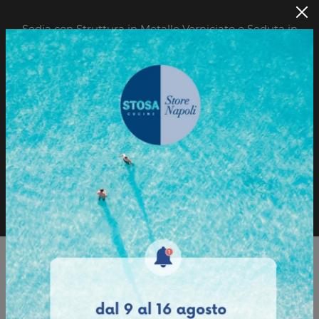
Sedia con Struttura in Metallo Verniciato e Seduta in
Sintetico.
Sfoglia il Catalogo
Richiedi informazioni
Sfoglia il catalogo