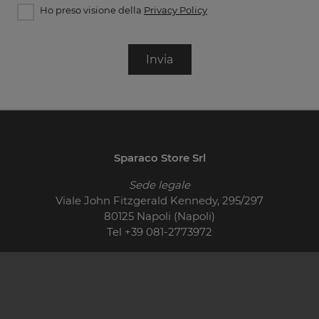
Ho preso visione della
Privacy Policy
Invia
Sparaco Store Srl
Sede legale
Viale John Fitzgerald Kennedy, 295/297
80125 Napoli (Napoli)
Tel
+39 081-2773972
© 2026 - P.IVA 01710400621
Cucine Moderne
Cucine Classiche