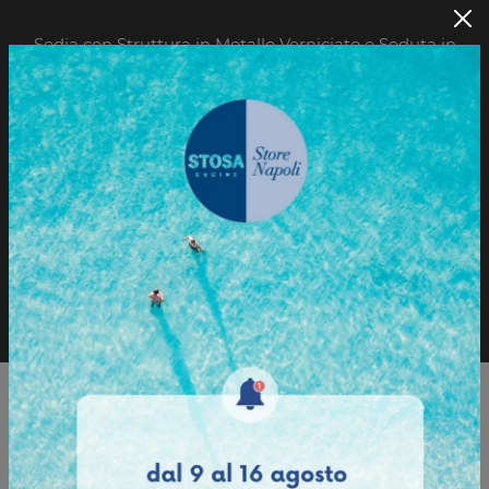
Sedia con Struttura in Metallo Verniciato e Seduta in
Sintetico.
Sfoglia il Catalogo
Richiedi informazioni
Sfoglia il catalogo