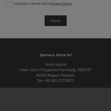
Ho preso visione della
Privacy Policy
Invia
Sparaco Store Srl
Sede legale
Viale John Fitzgerald Kennedy, 295/297
80125 Napoli (Napoli)
Tel
+39 081-2773972
© 2026 - P.IVA 01710400621
Cucine Moderne
Cucine Classiche