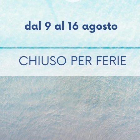
Basalto
Giada
Corallo