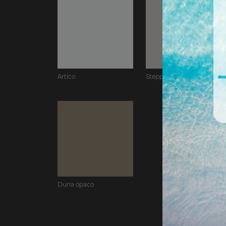
Artico
Steppa
Duna opaco