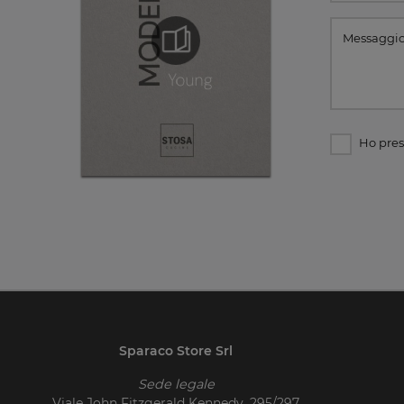
Ho pres
Sparaco Store Srl
Sede legale
Viale John Fitzgerald Kennedy, 295/297