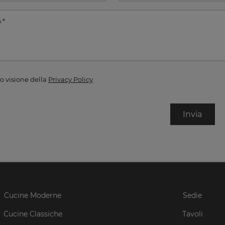
o visione della
Privacy Policy
Invia
Cucine Moderne
Sedie
Cucine Classiche
Tavoli