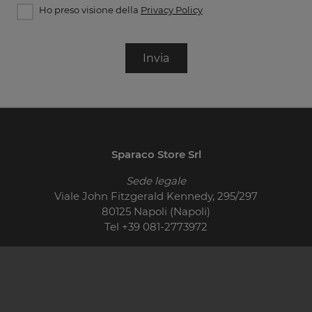
Ho preso visione della
Privacy Policy
Invia
Sparaco Store Srl
Sede legale
Viale John Fitzgerald Kennedy, 295/297
80125 Napoli (Napoli)
Tel
+39 081-2773972
© 2026 - P.IVA 01710400621
Cucine Moderne
Cucine Classiche