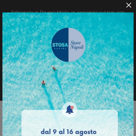
Schienale in Rovere Miele, in appoggio sul top, con
sponde in metallo finitura Titanio.
Sfoglia il Catalogo
Richiedi informazioni
Sfoglia il catalogo