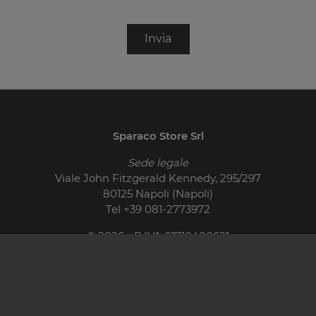
Invia
Sparaco Store Srl
Sede legale
Viale John Fitzgerald Kennedy, 295/297
80125 Napoli (Napoli)
Tel
+39 081-2773972
© 2026 - P.IVA 01710400621
Cucine Moderne
Cucine Classiche
Pareti Attrezzate