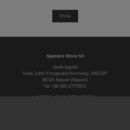
Invia
Sparaco Store Srl
Sede legale
Viale John Fitzgerald Kennedy, 295/297
80125 Napoli (Napoli)
Tel
+39 081-2773972
© 2026 - P.IVA 01710400621
Cucine Moderne
Cucine Classiche
Pareti Attrezzate