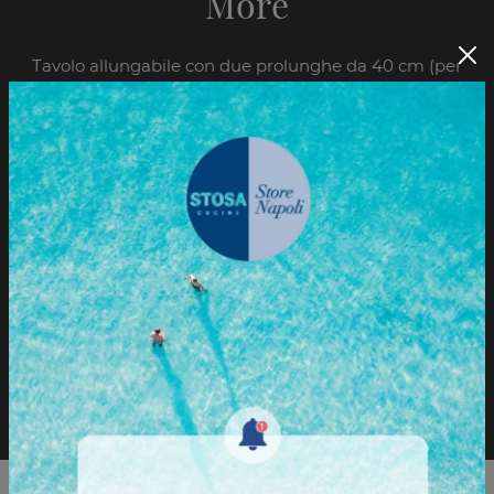
More
Tavolo allungabile con due prolunghe da 40 cm (per
tavolo 110 x 70) due prolunghe da 60 cm (per tavolo
140 x 80) due prolunghe da 50 cm (per tavolo 150 x
90) Fusto con carter e gambe intercambiabili. Piano
in Laminato o Fenix sp. 2 cm.
Sfoglia il Catalogo
Richiedi informazioni