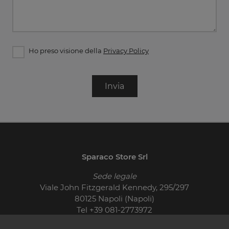
Ho preso visione della
Privacy Policy
Invia
Sparaco Store Srl
Sede legale
Viale John Fitzgerald Kennedy, 295/297
80125 Napoli (Napoli)
Tel
+39 081-2773972