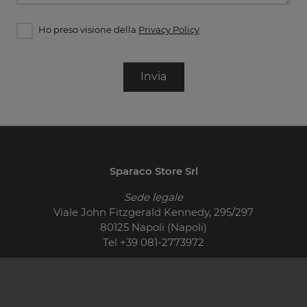
Ho preso visione della
Privacy Policy
Invia
Sparaco Store Srl
Sede legale
Viale John Fitzgerald Kennedy, 295/297
80125 Napoli (Napoli)
Tel
+39 081-2773972
© 2026 - P.IVA 01710400621
Cucine Moderne