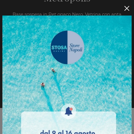
Base sospesa in Pet opaco Nero. Vetrina con anta
telaio in Nero Spazzolato e vetro grigio
semitrasparente.
Sfoglia il Catalogo
Richiedi informazioni
Sfoglia il catalogo