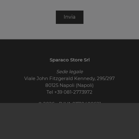
Invia
Sparaco Store Srl
Sede legale
Viale John Fitzgerald Kennedy, 295/297
80125 Napoli (Napoli)
Tel
+39 081-2773972
© 2026 - P.IVA 01710400621
Cucine Moderne
Cucine Classiche
Pareti Attrezzate