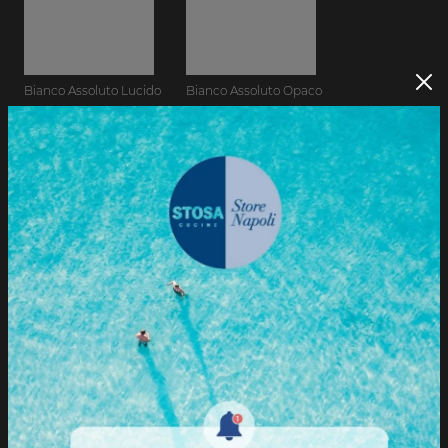
Bianco Assoluto Lucido
Bianco Assoluto Opaco
Cachemere Lucido
Cachemere Opaco