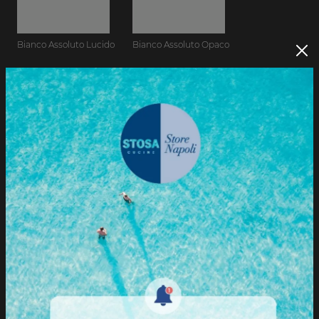
Bianco Assoluto Lucido
Bianco Assoluto Opaco
Cachemere Lucido
Cachemere Opaco