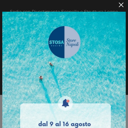
Sedia con Rivestimento Ecopelle e Struttura Legno
Faggio.
Sfoglia il Catalogo
Richiedi informazioni
Sfoglia il catalogo