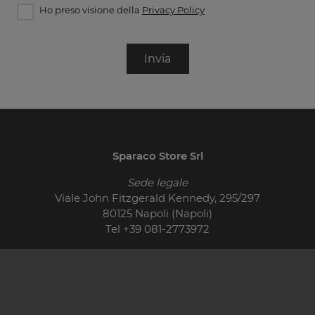
Ho preso visione della
Privacy Policy
Invia
Sparaco Store Srl
Sede legale
Viale John Fitzgerald Kennedy, 295/297
80125 Napoli (Napoli)
Tel
+39 081-2773972
© 2026 - P.IVA 01710400621
Cucine Moderne
Cucine Classiche