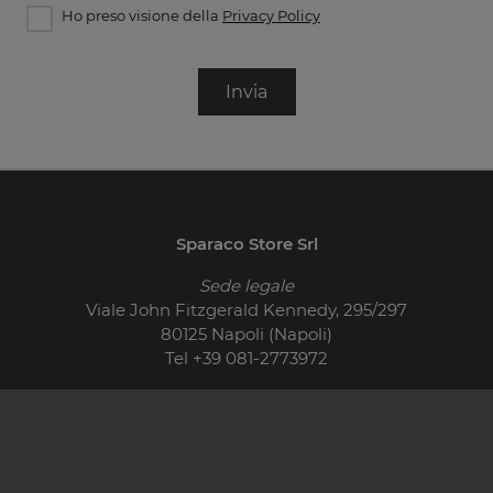
Ho preso visione della
Privacy Policy
Invia
Sparaco Store Srl
Sede legale
Viale John Fitzgerald Kennedy, 295/297
80125 Napoli (Napoli)
Tel
+39 081-2773972
© 2026 - P.IVA 01710400621
Cucine Moderne
Cucine Classiche