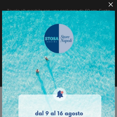
Tavolo allungabile con una prolunga da 60 cm. Fusto
e gambe in metallo verniciato. Piano in vetro.
Sfoglia il Catalogo
Richiedi informazioni
Sfoglia il catalogo