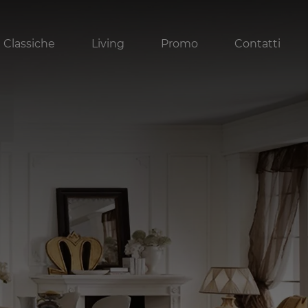
 Classiche
Living
Promo
Contatti