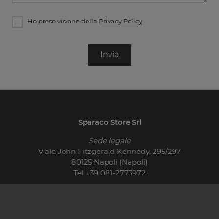
Ho preso visione della
Privacy Policy
Invia
Sparaco Store Srl
Sede legale
Viale John Fitzgerald Kennedy, 295/297
80125 Napoli (Napoli)
Tel
+39 081-2773972
© 2026 - P.IVA 01710400621
Cucine Moderne