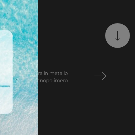
ello con Struttura in metallo
o e Seduta in tecnopolimero.
mazioni