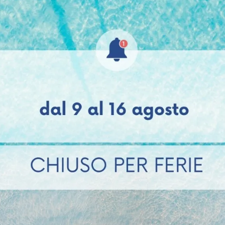
tallo verniciato Bianco e Seduta in tecnopolimero. Sgab
 tecnopolimero. Sgabello con Struttura in metallo cromat
Sfoglia il Catalogo
Richiedi infor