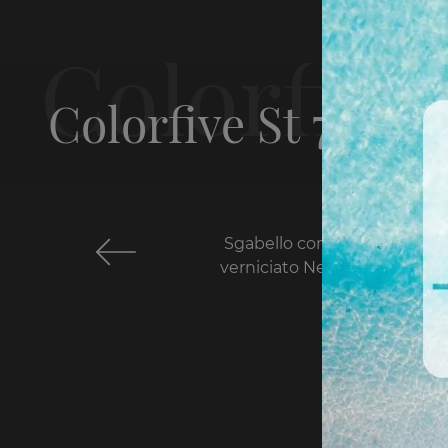
Colorfive St 76
Sgabello con Struttura in me
verniciato Nera e Seduta in