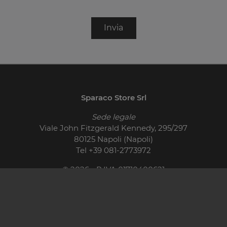
Invia
Sparaco Store Srl
Sede legale
Viale John Fitzgerald Kennedy, 295/297
80125 Napoli (Napoli)
Tel
+39 081-2773972
© 2026 - P.IVA 01710400621
Cucine Moderne
Cucine Classiche
Pareti Attrezzate