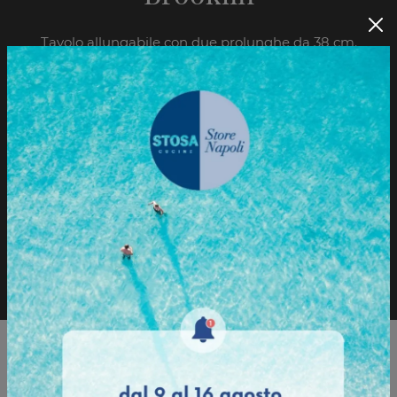
Tavolo allungabile con due prolunghe da 38 cm.
Struttura fusto in metallo rivestita in legno e gambe
in legno verniciato. Piano in nobilitato TSS sp. 2 cm.
Sfoglia il Catalogo
Richiedi informazioni
Sfoglia il catalogo