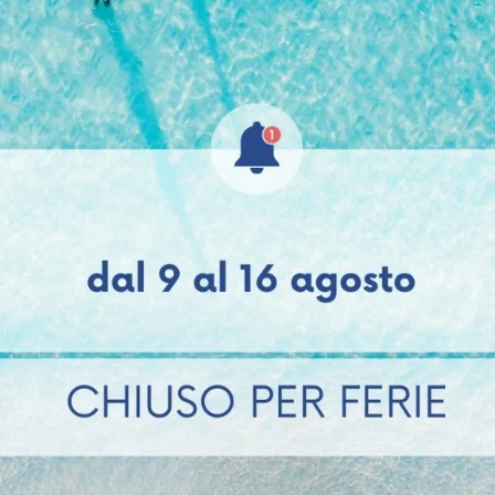
Grigio Polvere
Savana
Grigio Fango