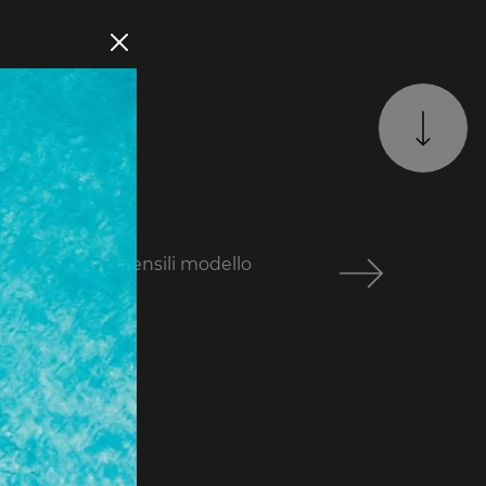
ato. Colonna e pensili modello
era.
mazioni