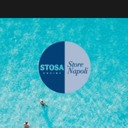
y finitura frassino Grigio Polvere con gola Nero spazzol
or Trend finitura laccato opaco Edera con maniglia Grip n
Sfoglia il Catalogo
Richiedi infor