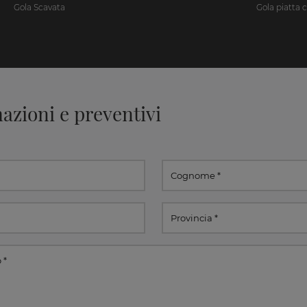
Gola Scavata
Gola piatta 
azioni e preventivi