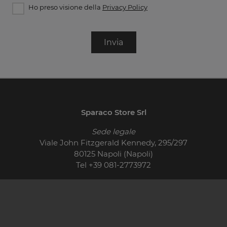
Ho preso visione della
Privacy Policy
Invia
Sparaco Store Srl
Sede legale
Viale John Fitzgerald Kennedy, 295/297
80125 Napoli (Napoli)
Tel
+39 081-2773972
© 2026 - P.IVA 01710400621
Cucine Moderne
Cucine Classiche