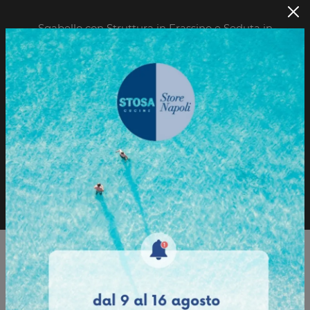
Sgabello con Struttura in Frassino e Seduta in
Polipropilene.
Sfoglia il Catalogo
Richiedi informazioni
Sfoglia il catalogo